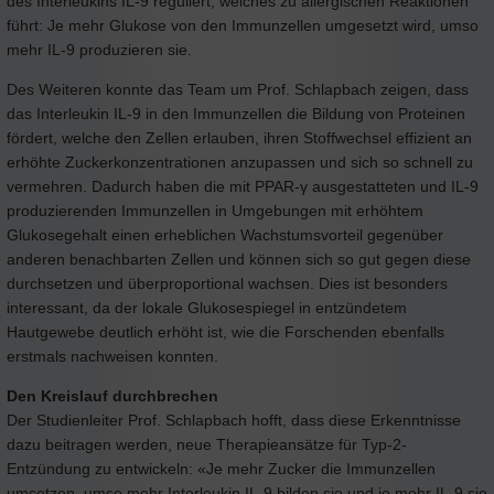
des Interleukins IL-9 reguliert, welches zu allergischen Reaktionen
führt: Je mehr Glukose von den Immunzellen umgesetzt wird, umso
mehr IL-9 produzieren sie.
Des Weiteren konnte das Team um Prof. Schlapbach zeigen, dass
das Interleukin IL-9 in den Immunzellen die Bildung von Proteinen
fördert, welche den Zellen erlauben, ihren Stoffwechsel effizient an
erhöhte Zuckerkonzentrationen anzupassen und sich so schnell zu
vermehren. Dadurch haben die mit PPAR-γ ausgestatteten und IL-9
produzierenden Immunzellen in Umgebungen mit erhöhtem
Glukosegehalt einen erheblichen Wachstumsvorteil gegenüber
anderen benachbarten Zellen und können sich so gut gegen diese
durchsetzen und überproportional wachsen. Dies ist besonders
interessant, da der lokale Glukosespiegel in entzündetem
Hautgewebe deutlich erhöht ist, wie die Forschenden ebenfalls
erstmals nachweisen konnten.
Den Kreislauf durchbrechen
Der Studienleiter Prof. Schlapbach hofft, dass diese Erkenntnisse
dazu beitragen werden, neue Therapieansätze für Typ-2-
Entzündung zu entwickeln: «Je mehr Zucker die Immunzellen
umsetzen, umso mehr Interleukin IL-9 bilden sie und je mehr IL-9 sie