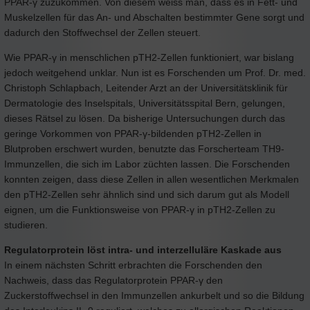
PPAR-γ zuzukommen. Von diesem weiss man, dass es in Fett- und
Muskelzellen für das An- und Abschalten bestimmter Gene sorgt und
dadurch den Stoffwechsel der Zellen steuert.
Wie PPAR-γ in menschlichen pTH2-Zellen funktioniert, war bislang
jedoch weitgehend unklar. Nun ist es Forschenden um Prof. Dr. med.
Christoph Schlapbach, Leitender Arzt an der Universitätsklinik für
Dermatologie des Inselspitals, Universitätsspital Bern, gelungen,
dieses Rätsel zu lösen. Da bisherige Untersuchungen durch das
geringe Vorkommen von PPAR-γ-bildenden pTH2-Zellen in
Blutproben erschwert wurden, benutzte das Forscherteam TH9-
Immunzellen, die sich im Labor züchten lassen. Die Forschenden
konnten zeigen, dass diese Zellen in allen wesentlichen Merkmalen
den pTH2-Zellen sehr ähnlich sind und sich darum gut als Modell
eignen, um die Funktionsweise von PPAR-γ in pTH2-Zellen zu
studieren.
Regulatorprotein löst intra- und interzelluläre Kaskade aus
In einem nächsten Schritt erbrachten die Forschenden den
Nachweis, dass das Regulatorprotein PPAR-γ den
Zuckerstoffwechsel in den Immunzellen ankurbelt und so die Bildung