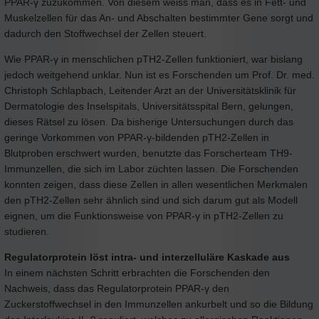
PPAR-γ zuzukommen. Von diesem weiss man, dass es in Fett- und
Muskelzellen für das An- und Abschalten bestimmter Gene sorgt und
dadurch den Stoffwechsel der Zellen steuert.
Wie PPAR-γ in menschlichen pTH2-Zellen funktioniert, war bislang
jedoch weitgehend unklar. Nun ist es Forschenden um Prof. Dr. med.
Christoph Schlapbach, Leitender Arzt an der Universitätsklinik für
Dermatologie des Inselspitals, Universitätsspital Bern, gelungen,
dieses Rätsel zu lösen. Da bisherige Untersuchungen durch das
geringe Vorkommen von PPAR-γ-bildenden pTH2-Zellen in
Blutproben erschwert wurden, benutzte das Forscherteam TH9-
Immunzellen, die sich im Labor züchten lassen. Die Forschenden
konnten zeigen, dass diese Zellen in allen wesentlichen Merkmalen
den pTH2-Zellen sehr ähnlich sind und sich darum gut als Modell
eignen, um die Funktionsweise von PPAR-γ in pTH2-Zellen zu
studieren.
Regulatorprotein löst intra- und interzelluläre Kaskade aus
In einem nächsten Schritt erbrachten die Forschenden den
Nachweis, dass das Regulatorprotein PPAR-γ den
Zuckerstoffwechsel in den Immunzellen ankurbelt und so die Bildung