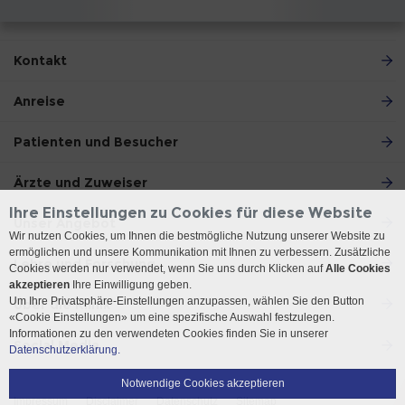
Kontakt
Anreise
Patienten und Besucher
Ärzte und Zuweiser
Ihre Einstellungen zu Cookies für diese Website
Unser Angebot
Wir nutzen Cookies, um Ihnen die bestmögliche Nutzung unserer Website zu
ermöglichen und unsere Kommunikation mit Ihnen zu verbessern. Zusätzliche
Lehre und Forschung
Cookies werden nur verwendet, wenn Sie uns durch Klicken auf
Alle Cookies
akzeptieren
Ihre Einwilligung geben.
Um Ihre Privatsphäre-Einstellungen anzupassen, wählen Sie den Button
Über die Klinik
«Cookie Einstellungen» um eine spezifische Auswahl festzulegen.
Informationen zu den verwendeten Cookies finden Sie in unserer
Social Media
Datenschutzerklärung.
Notwendige Cookies akzeptieren
Impressum
Disclaimer
Datenschutz
Sitemap