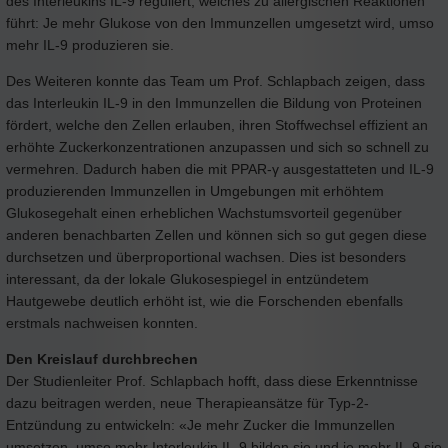
des Interleukins IL-9 reguliert, welches zu allergischen Reaktionen
führt: Je mehr Glukose von den Immunzellen umgesetzt wird, umso
mehr IL-9 produzieren sie.
Des Weiteren konnte das Team um Prof. Schlapbach zeigen, dass
das Interleukin IL-9 in den Immunzellen die Bildung von Proteinen
fördert, welche den Zellen erlauben, ihren Stoffwechsel effizient an
erhöhte Zuckerkonzentrationen anzupassen und sich so schnell zu
vermehren. Dadurch haben die mit PPAR-γ ausgestatteten und IL-9
produzierenden Immunzellen in Umgebungen mit erhöhtem
Glukosegehalt einen erheblichen Wachstumsvorteil gegenüber
anderen benachbarten Zellen und können sich so gut gegen diese
durchsetzen und überproportional wachsen. Dies ist besonders
interessant, da der lokale Glukosespiegel in entzündetem
Hautgewebe deutlich erhöht ist, wie die Forschenden ebenfalls
erstmals nachweisen konnten.
Den Kreislauf durchbrechen
Der Studienleiter Prof. Schlapbach hofft, dass diese Erkenntnisse
dazu beitragen werden, neue Therapieansätze für Typ-2-
Entzündung zu entwickeln: «Je mehr Zucker die Immunzellen
umsetzen, umso mehr Interleukin IL-9 bilden sie und je mehr IL-9 sie