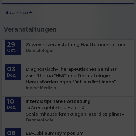
alle anzeigen
Veranstaltungen
29
Zuweiserveranstaltung Hauttumorzentrum
Okt.
Dermatologie
03
Diagnostisch-Therapeutisches Seminar
Dez.
zum Thema "HNO und Dermatologie
Herausforderungen für Hausärzt:innen"
Innere Medizin
10
Interdisziplinäre Fortbildung
Dez.
-«Grenzgebiete – Haut- &
Schleimhauterkrankungen interdisziplinär»
Dermatologie
08
EB-Jubiläumssymposium