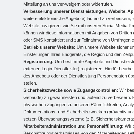
Mitteilung an uns ver-weigern oder widerrufen.
Verbesserung unserer Dienstleistungen, Website, A
weitere elektronische Angebote) laufend zu verbessern, 
Website navigieren, wie Sie mit unseren Social Media P
können wir diese Informationen mit Angaben von Dritten 
oder SMS kontaktiert und zur Teilnahme von Umfragen 
Betrieb unserer Website:
Um unsere Website sicher und
Einstellungen Ihres Endgeräts, die Region und den Zeit
Registrierung:
Um bestimmte Angebote und Dienstleistu
externen Login-Dienstleister) registrieren. Hierfür bea
des Angebots oder der Dienstleistung Personendaten übe
stellen.
Sicherheitszwecke sowie Zugangskontrollen:
Wir bes
Gebäude) zu gewährleisten und laufend zu verbessern. H
physischen Zugängen zu unseren Räumlichkeiten, Analyse
Dokumentations- und Sicherheitszwecken (präventiv und z
setzen Überwachungssysteme (z.B. Sicherheitskameras) 
Mitarbeiteradministration und Personalführung:
Wir 
Beschäftigungsverhältnisses von den Mitarbeitenden sel