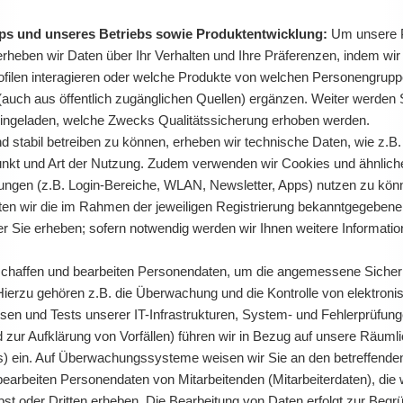
pps und unseres Betriebs sowie Produktentwicklung:
Um unsere Pr
erheben wir Daten über Ihr Verhalten und Ihre Präferenzen, indem wir
rofilen interagieren oder welche Produkte von welchen Personengrup
(auch aus öffentlich zugänglichen Quellen) ergänzen. Weiter werden 
eingeladen, welche Zwecks Qualitätssicherung erhoben werden.
 stabil betreiben zu können, erheben wir technische Daten, wie z.
punkt und Art der Nutzung. Zudem verwenden wir Cookies und ähnlich
ngen (z.B. Login-Bereiche, WLAN, Newsletter, Apps) nutzen zu könne
rbeiten wir die im Rahmen der jeweiligen Registrierung bekanntgegeb
r Sie erheben; sofern notwendig werden wir Ihnen weitere Informatio
chaffen und bearbeiten Personendaten, um die angemessene Sicherhei
ierzu gehören z.B. die Überwachung und die Kontrolle von elektroni
n und Tests unserer IT-Infrastrukturen, System- und Fehlerprüfunge
ur Aufklärung von Vorfällen) führen wir in Bezug auf unsere Räumlic
ein. Auf Überwachungssysteme weisen wir Sie an den betreffenden 
bearbeiten Personendaten von Mitarbeitenden (Mitarbeiterdaten), di
bst oder Dritten erheben. Die Bearbeitung von Daten erfolgt zur Be