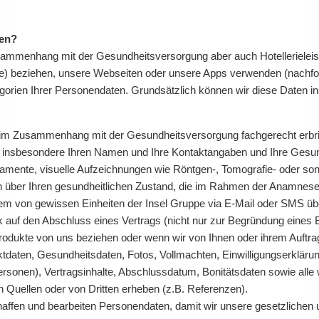
ten?
ammenhang mit der Gesundheitsversorgung aber auch Hotellerieleis
e) beziehen, unsere Webseiten oder unsere Apps verwenden (nachfol
egorien Ihrer Personendaten. Grundsätzlich können wir diese Daten
 im Zusammenhang mit der Gesundheitsversorgung fachgerecht erbr
ir insbesondere Ihren Namen und Ihre Kontaktangaben und Ihre Gesun
mente, visuelle Aufzeichnungen wie Röntgen-, Tomografie- oder son
n über Ihren gesundheitlichen Zustand, die im Rahmen der Anamnese
 von gewissen Einheiten der Insel Gruppe via E-Mail oder SMS übe
k auf den Abschluss eines Vertrags (nicht nur zur Begründung eines
Produkte von uns beziehen oder wenn wir von Ihnen oder ihrem Auftra
daten, Gesundheitsdaten, Fotos, Vollmachten, Einwilligungserklärung
onen), Vertragsinhalte, Abschlussdatum, Bonitätsdaten sowie alle 
en Quellen oder von Dritten erheben (z.B. Referenzen).
affen und bearbeiten Personendaten, damit wir unsere gesetzlichen u