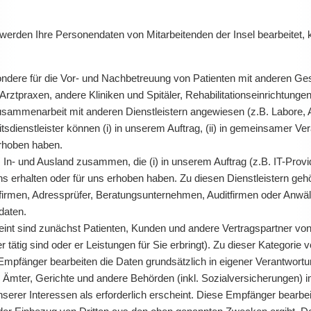
den Ihre Personendaten von Mitarbeitenden der Insel bearbeitet, 
ondere für die Vor- und Nachbetreuung von Patienten mit anderen Ge
ztpraxen, andere Kliniken und Spitäler, Rehabilitationseinrichtunge
usammenarbeit mit anderen Dienstleistern angewiesen (z.B. Labore, A
dienstleister können (i) in unserem Auftrag, (ii) in gemeinsamer Vera
erhoben haben.
 In- und Ausland zusammen, die (i) in unserem Auftrag (z.B. IT-Provid
s erhalten oder für uns erhoben haben. Zu diesen Dienstleistern gehör
rmen, Adressprüfer, Beratungsunternehmen, Auditfirmen oder Anwälte
daten.
nt sind zunächst Patienten, Kunden und andere Vertragspartner von 
ner tätig sind oder er Leistungen für Sie erbringt). Zu dieser Kategor
 Empfänger bearbeiten die Daten grundsätzlich in eigener Verantwortu
mter, Gerichte und andere Behörden (inkl. Sozialversicherungen) im
nserer Interessen als erforderlich erscheint. Diese Empfänger bearbei