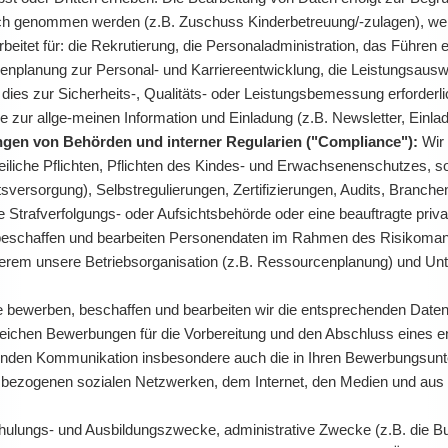
uch genommen werden (z.B. Zuschuss Kinderbetreuung/-zulagen), wer
itet für: die Rekrutierung, die Personaladministration, das Führen e
planung zur Personal- und Karriereentwicklung, die Leistungsausw
ies zur Sicherheits-, Qualitäts- oder Leistungsbemessung erforderlic
e zur allge-meinen Information und Einladung (z.B. Newsletter, Ein
gen von Behörden und interner Regularien ("Compliance"):
Wir 
eiliche Pflichten, Pflichten des Kindes- und Erwachsenenschutzes, so
tsversorgung), Selbstregulierungen, Zertifizierungen, Audits, Branc
 Strafverfolgungs- oder Aufsichtsbehörde oder eine beauftragte privat
eschaffen und bearbeiten Personendaten im Rahmen des Risikomanag
derem unsere Betriebsorganisation (z.B. Ressourcenplanung) und Un
lle bewerben, beschaffen und bearbeiten wir die entsprechenden Dat
eichen Bewerbungen für die Vorbereitung und den Abschluss eines e
nden Kommunikation insbesondere auch die in Ihren Bewerbungsunter
sbezogenen sozialen Netzwerken, dem Internet, den Medien und aus Re
ulungs- und Ausbildungszwecke, administrative Zwecke (z.B. die Bu