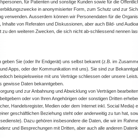
personen, für Patienten und sonstige Kunden sowie für die Öffentlic
erbildungszwecke in anonymisierter Form, zum Schutz und zur Sicher
erung verwenden. Ausserdem können wir Personendaten für die Organis
, Inhalte von Referaten und Diskussionen, aber auch Bild- und Audio
t zu den weiteren Zwecken, die sich nicht ab-schliessend nennen las
ten geben Sie (oder Ihr Endgerät) uns selbst bekannt (z.B. im Zusa
und Apps, oder der Kommunikation mit uns). Sie sind zur Bekanntgab
e jedoch beispielsweise mit uns Verträge schliessen oder unsere Lei
ns gewisse Daten bekanntgeben.
orgung und zur Anbahnung und Abwicklung von Verträgen bearbeiten,
beitgebern oder von Ihren Angehörigen oder sonstigen Dritten erhebe
her, Handelsregister, Medien oder dem Internet inkl. Social Media) e
iner geschäftlichen Beziehung steht oder anderweitig zu tun hat, sowie
alysedienste). Dazu gehören insbesondere die Daten, die wir im Ra
ondenz und Besprechungen mit Dritten, aber auch alle anderen Dat