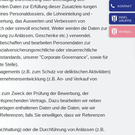
den Daten zur Erfüllung dieser Zusatzleis-tungen
KONTAKT
ines Personaldossiers, die Lohneinteilung und -
INSEL
ertung, das Auswerten und Verbessern von
GRUPPE
h oder sinnvoll erscheint. Weiter werden die Daten zur
MYINSEL
ladung zu Anlässen, Geschenke etc.) verwendet.
beschaffen und bearbeiten Personendaten zur
zialversicherungsrechtliche oder steuerrechtliche
henstandards, unserer "Corporate Governance", sowie für
e Stelle).
ements (z.B. zum Schutz vor deliktischen Aktivitäten)
ternehmensentwicklung (z.B. An- und Verkauf von
en zum Zweck der Prüfung der Bewerbung, der
ntsprechenden Vertrags. Dazu bearbeiten wir neben
lagen enthaltenen Daten und die Daten, wie wir
ferenzen, falls Sie einwilligen, dass wir Referenzen
chhaltung) oder die Durchführung von Anlässen (z.B.