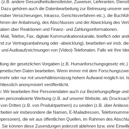
.B. andere Gesundheitsdienstleister, Zuweiser, Lieferanten, Dienstle
. Dazu gehören auch die Datenbearbeitung zur Betreuung unserer weit
ber Versicherungen, Inkasso, Gerichtsverfahren etc.), die Buchführ
Rahmen der Anbahnung, des Abschlusses und der Abwicklung des Vert
ngaben über Reaktionen und Finanz- und Zahlungsinformationen.
Mail, Telefon, Fax, digitale Kommunikationskanäle, brieflich oder a
 zur Vertragsanbahnung oder -abwicklung), bearbeiten wir insb. die 
d Audioaufzeichnungen von (Video)-Telefonaten. Falls wir Ihre Ident
ltung der gesetzlichen Vorgaben (z.B. Humanforschungsgesetz etc.
 genetischen Daten bearbeiten. Wenn immer mit dem Forschungszweck
 mehr oder nur mit unverhältnismässig hohem Aufwand möglich ist. I
iesslich anonymisiert veröffentlicht.
e:
Wir bearbeiten Ihre Personendaten auch zur Beziehungspflege un
n personalisierte Werbung (z.B. auf unserer Website, als Drucksach
von Dritten (z.B. von Produktpartnern) zu senden (z.B. über Anlässe
arbeiten wir insbesondere die Namen, E-Mailadressen, Telefonnummer
chpersonen), die wir aus öffentlichen Quellen, im Rahmen des Abschlu
en. Sie können diese Zusendungen jederzeit ablehnen bzw. eine Einwi