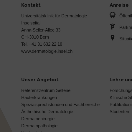
Kontakt
Anreise
Universitätsklinik für Dermatologie
Öffent
Inselspital
Parkmö
Anna-Seiler-Allee 33
CH-3010 Bern
Situat
Tel. +41 31 632 22 18
www.dermatologie.insel.ch
Unser Angebot
Lehre un
Referenzzentrum Seltene
Forschung
Hauterkrankungen
Klinische S
Spezialsprechstunden und Fachbereiche
Publikation
Ästhethische Dermatologie
Studenten
Dermatochirurgie
Dermatopathologie