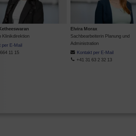
 Ketheeswaran
Elvira Morax
 Klinikdirektion
Sachbearbeiterin Planung und
Administration
 per E-Mail
664 11 15
Kontakt per E-Mail
+41 31 63 2 32 13