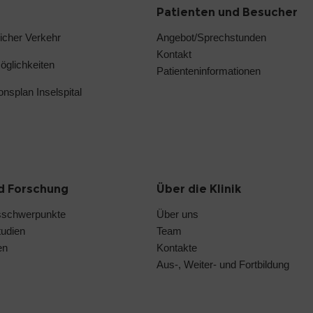
Patienten und Besucher
licher Verkehr
Angebot/Sprechstunden
Kontakt
glichkeiten
Patienteninformationen
ionsplan Inselspital
d Forschung
Über die Klinik
sschwerpunkte
Über uns
tudien
Team
en
Kontakte
Aus-, Weiter- und Fortbildung