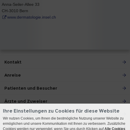
Anna-Seiler-Allee 33
CH-3010 Bern
www.dermatologie.insel.ch
Kontakt
Anreise
Patienten und Besucher
Ärzte und Zuweiser
Ihre Einstellungen zu Cookies für diese Website
Unser Angebot
Wir nutzen Cookies, um Ihnen die bestmögliche Nutzung unserer Website zu
ermöglichen und unsere Kommunikation mit Ihnen zu verbessern. Zusätzliche
Lehre und Forschung
Cookies werden nur verwendet, wenn Sie uns durch Klicken auf
Alle Cookies