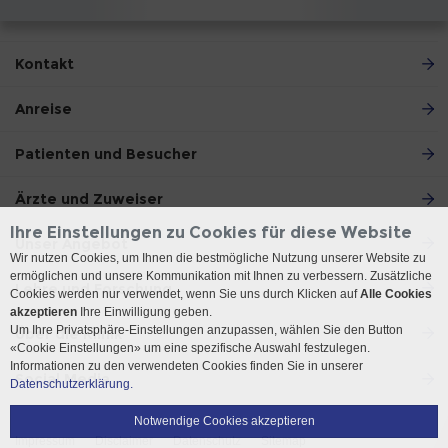
Kontakt
Anreise
Patienten und Besucher
Ärzte und Zuweiser
Ihre Einstellungen zu Cookies für diese Website
Unser Angebot
Wir nutzen Cookies, um Ihnen die bestmögliche Nutzung unserer Website zu
ermöglichen und unsere Kommunikation mit Ihnen zu verbessern. Zusätzliche
Lehre und Forschung
Cookies werden nur verwendet, wenn Sie uns durch Klicken auf
Alle Cookies
akzeptieren
Ihre Einwilligung geben.
Um Ihre Privatsphäre-Einstellungen anzupassen, wählen Sie den Button
Über die Klinik
«Cookie Einstellungen» um eine spezifische Auswahl festzulegen.
Informationen zu den verwendeten Cookies finden Sie in unserer
Social Media
Datenschutzerklärung.
Notwendige Cookies akzeptieren
Impressum
Disclaimer
Datenschutz
Sitemap