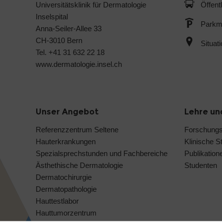
Universitätsklinik für Dermatologie
Öffent
Inselspital
Parkmö
Anna-Seiler-Allee 33
CH-3010 Bern
Situat
Tel. +41 31 632 22 18
www.dermatologie.insel.ch
Unser Angebot
Lehre un
Referenzzentrum Seltene
Forschung
Hauterkrankungen
Klinische S
Spezialsprechstunden und Fachbereiche
Publikation
Ästhethische Dermatologie
Studenten
Dermatochirurgie
Dermatopathologie
Hauttestlabor
Hauttumorzentrum