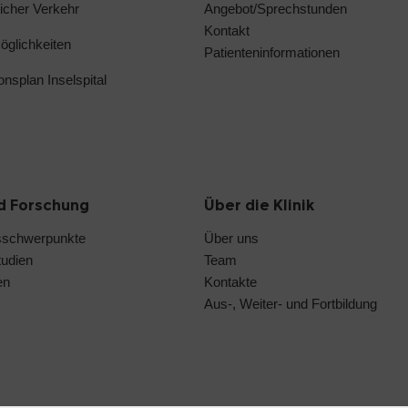
licher Verkehr
Angebot/Sprechstunden
Kontakt
glichkeiten
Patienteninformationen
ionsplan Inselspital
d Forschung
Über die Klinik
sschwerpunkte
Über uns
tudien
Team
en
Kontakte
Aus-, Weiter- und Fortbildung