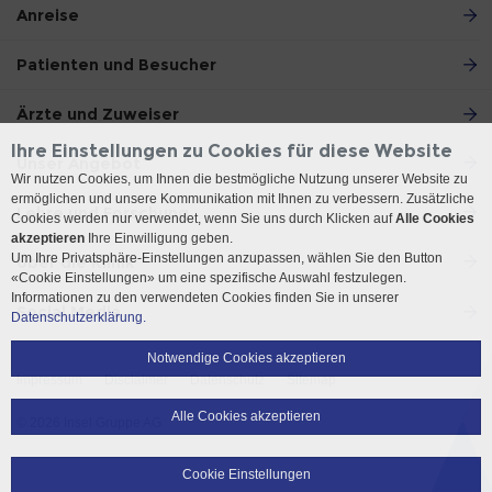
Anreise
Patienten und Besucher
Ärzte und Zuweiser
Ihre Einstellungen zu Cookies für diese Website
Unser Angebot
Wir nutzen Cookies, um Ihnen die bestmögliche Nutzung unserer Website zu
ermöglichen und unsere Kommunikation mit Ihnen zu verbessern. Zusätzliche
Lehre und Forschung
Cookies werden nur verwendet, wenn Sie uns durch Klicken auf
Alle Cookies
akzeptieren
Ihre Einwilligung geben.
Um Ihre Privatsphäre-Einstellungen anzupassen, wählen Sie den Button
Über die Klinik
«Cookie Einstellungen» um eine spezifische Auswahl festzulegen.
Informationen zu den verwendeten Cookies finden Sie in unserer
Social Media
Datenschutzerklärung.
Notwendige Cookies akzeptieren
Impressum
Disclaimer
Datenschutz
Sitemap
Alle Cookies akzeptieren
© 2026 Insel Gruppe AG
Cookie Einstellungen