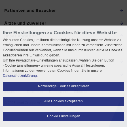
Patienten und Besucher
Ärzte und Zuweiser
Ihre Einstellungen zu Cookies für diese Website
Unser Angebot
Wir nutzen Cookies, um Ihnen die bestmögliche Nutzung unserer Website zu
ermöglichen und unsere Kommunikation mit Ihnen zu verbessern. Zusätzliche
Lehre und Forschung
Cookies werden nur verwendet, wenn Sie uns durch Klicken auf
Alle Cookies
akzeptieren
Ihre Einwilligung geben.
Um Ihre Privatsphäre-Einstellungen anzupassen, wählen Sie den Button
Über die Klinik
«Cookie Einstellungen» um eine spezifische Auswahl festzulegen.
Informationen zu den verwendeten Cookies finden Sie in unserer
Social Media
Datenschutzerklärung.
Notwendige Cookies akzeptieren
Impressum
Disclaimer
Datenschutz
Sitemap
Alle Cookies akzeptieren
© 2026 Insel Gruppe AG
Cookie Einstellungen