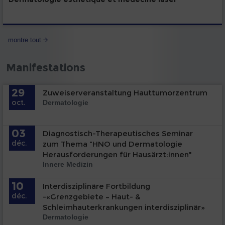
montre tout
Manifestations
29
Zuweiserveranstaltung Hauttumorzentrum
oct.
Dermatologie
03
Diagnostisch-Therapeutisches Seminar
déc.
zum Thema "HNO und Dermatologie
Herausforderungen für Hausärzt:innen"
Innere Medizin
10
Interdisziplinäre Fortbildung
déc.
-«Grenzgebiete – Haut- &
Schleimhauterkrankungen interdisziplinär»
Dermatologie