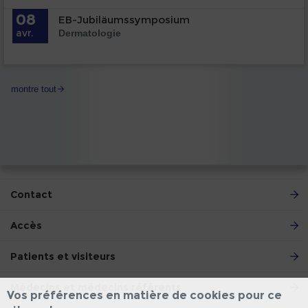
08
EB-Jubiläumssymposium
avr.
Dermatologie
montre tout
Contact
Accès
Patients et visiteurs
Médecins et médecins référents
Vos préférences en matière de cookies pour ce