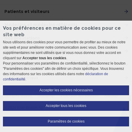
Patients et visiteurs
Médecins et médecins référents
Vos préférences en matière de cookies pour ce
site web
Nos prestations
Nous utilisons des cookies pour vous permettre de profiter au mieux de notre
site web et pour améliorer notre communication avec vous. Des cookies
Enseignement et recherche
supplémentaires ne sont utilisés que si vous nous donnez votre accord en
cliquant sur
Accepter tous les cookies
.
Pour personnaliser vos paramètres de confidentialité, sélectionnez le bouton
Notre Clinique
"Paramètres des cookies" afin de définir un choix spécifique. Vous trouverez
des informations sur les cookies utilisés dans notre
déclaration de
Médias sociaux
confidentialité
.
Accepter les cookies nécessaires
Mentions légales
Disclaimer
Protection des données
Sitemap
Accepter tous les cookies
© 2026 Insel Gruppe AG
Paramètres de cookies