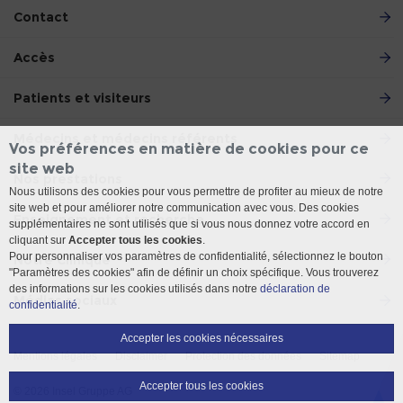
Contact
Accès
Patients et visiteurs
Médecins et médecins référents
Vos préférences en matière de cookies pour ce
site web
Nos prestations
Nous utilisons des cookies pour vous permettre de profiter au mieux de notre
site web et pour améliorer notre communication avec vous. Des cookies
Enseignement et recherche
supplémentaires ne sont utilisés que si vous nous donnez votre accord en
cliquant sur
Accepter tous les cookies
.
Pour personnaliser vos paramètres de confidentialité, sélectionnez le bouton
Notre Clinique
"Paramètres des cookies" afin de définir un choix spécifique. Vous trouverez
des informations sur les cookies utilisés dans notre
déclaration de
Médias sociaux
confidentialité
.
Accepter les cookies nécessaires
Mentions légales
Disclaimer
Protection des données
Sitemap
Accepter tous les cookies
© 2026 Insel Gruppe AG