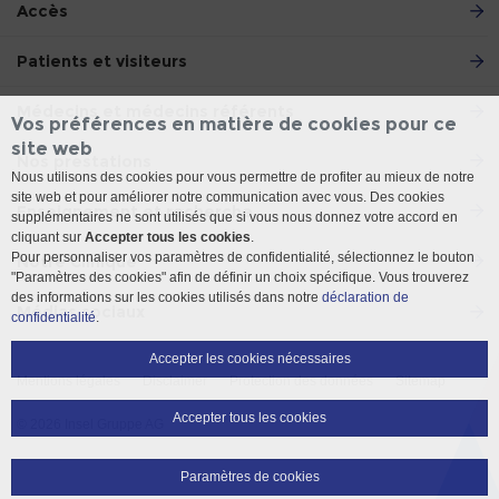
Accès
Patients et visiteurs
Médecins et médecins référents
Vos préférences en matière de cookies pour ce
site web
Nos prestations
Nous utilisons des cookies pour vous permettre de profiter au mieux de notre
site web et pour améliorer notre communication avec vous. Des cookies
Enseignement et recherche
supplémentaires ne sont utilisés que si vous nous donnez votre accord en
cliquant sur
Accepter tous les cookies
.
Pour personnaliser vos paramètres de confidentialité, sélectionnez le bouton
Notre Clinique
"Paramètres des cookies" afin de définir un choix spécifique. Vous trouverez
des informations sur les cookies utilisés dans notre
déclaration de
Médias sociaux
confidentialité
.
Accepter les cookies nécessaires
Mentions légales
Disclaimer
Protection des données
Sitemap
Accepter tous les cookies
© 2026 Insel Gruppe AG
Paramètres de cookies