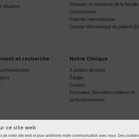
Visiteurs et membres de la famille
e situation
Gastronomie
Patients internationaux
Dossier électronique du patient (
ment et recherche
Notre Clinique
sschwerpunkte
À propos de nous
iques
Équipe
s
Contact
Formation, formation continue et
perfectionnement
ur ce site web
ux de notre site web et pour améliorer notre communication avec vous. Des cookies