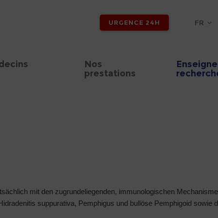
FR
URGENCE 24H
decins
Nos
Enseigne
prestations
recherch
uptsächlich mit den zugrundeliegenden, immunologischen Mechanism
dradenitis suppurativa, Pemphigus und bullöse Pemphigoid sowie der 