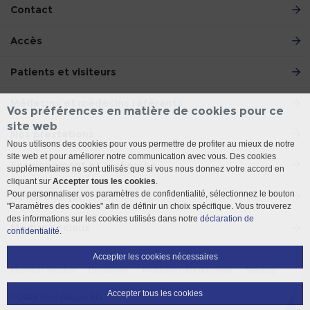
Contact
Accès
Patients et visiteurs
Médecins et médecins référents
Vos préférences en matière de cookies pour ce
site web
Nos prestations
Nous utilisons des cookies pour vous permettre de profiter au mieux de notre
site web et pour améliorer notre communication avec vous. Des cookies
Enseignement et recherche
supplémentaires ne sont utilisés que si vous nous donnez votre accord en
cliquant sur
Accepter tous les cookies
.
Pour personnaliser vos paramètres de confidentialité, sélectionnez le bouton
Notre Clinique
"Paramètres des cookies" afin de définir un choix spécifique. Vous trouverez
des informations sur les cookies utilisés dans notre
déclaration de
Médias sociaux
confidentialité
.
Accepter les cookies nécessaires
Mentions légales
Disclaimer
Protection des données
Sitemap
Accepter tous les cookies
© 2026 Insel Gruppe AG