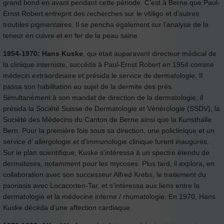
grand bond en avant pendant cette période. C’est à Berne que Paul-
Ernst Robert entreprit des recherches sur le vitiligo et d’autres
troubles pigmentaires. Il se pencha également sur l’analyse de la
teneur en cuivre et en fer de la peau saine.
1954-1970:
Hans Kuske
, qui était auparavant directeur médical de
la clinique interniste, succéda à Paul-Ernst Robert en 1954 comme
médecin extraordinaire et présida le service de dermatologie. Il
passa son habilitation au sujet de la dermite des prés.
Simultanément à son mandat de direction de la dermatologie, il
présida la Société Suisse de Dermatologie et Vénérologie (SSDV), la
Société des Médecins du Canton de Berne ainsi que la Kunsthalle
Bern. Pour la première fois sous sa direction, une policlinique et un
service d’ allergologie et d’immunologie clinique furent inaugurés.
Sur le plan scientifique, Kuske s’intéressa à un spectre étendu de
dermatoses, notamment pour les mycoses. Plus tard, il explora, en
collaboration avec son successeur Alfred Krebs, le traitement du
psoriasis avec Locacorten-Tar, et s’intéressa aux liens entre la
dermatologie et la médecine interne / rhumatologie. En 1970, Hans
Kuske décéda d’une affection cardiaque.