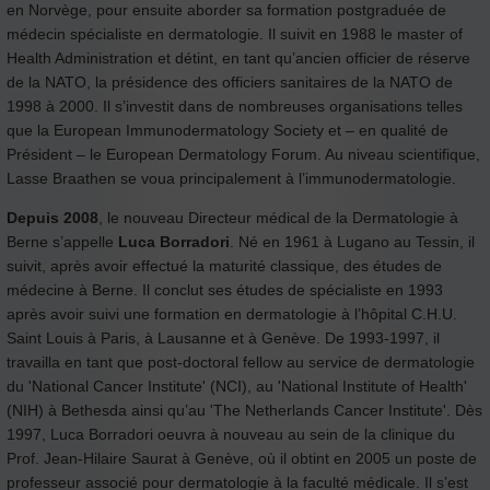
en Norvège, pour ensuite aborder sa formation postgraduée de
médecin spécialiste en dermatologie. Il suivit en 1988 le master of
Health Administration et détint, en tant qu’ancien officier de réserve
de la NATO, la présidence des officiers sanitaires de la NATO de
1998 à 2000. Il s’investit dans de nombreuses organisations telles
que la European Immunodermatology Society et – en qualité de
Président – le European Dermatology Forum. Au niveau scientifique,
Lasse Braathen se voua principalement à l’immunodermatologie.
Depuis 2008
, le nouveau Directeur médical de la Dermatologie à
Berne s’appelle
Luca Borradori
. Né en 1961 à Lugano au Tessin, il
suivit, après avoir effectué la maturité classique, des études de
médecine à Berne. Il conclut ses études de spécialiste en 1993
après avoir suivi une formation en dermatologie à l’hôpital C.H.U.
Saint Louis à Paris, à Lausanne et à Genève. De 1993-1997, il
travailla en tant que post-doctoral fellow au service de dermatologie
du 'National Cancer Institute' (NCI), au 'National Institute of Health'
(NIH) à Bethesda ainsi qu’au 'The Netherlands Cancer Institute'. Dès
1997, Luca Borradori oeuvra à nouveau au sein de la clinique du
Prof. Jean-Hilaire Saurat à Genève, où il obtint en 2005 un poste de
professeur associé pour dermatologie à la faculté médicale. Il s’est