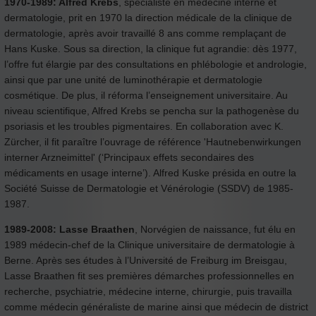
1970-1989: Alfred Krebs
, spécialiste en médecine interne et
dermatologie, prit en 1970 la direction médicale de la clinique de
dermatologie, après avoir travaillé 8 ans comme remplaçant de
Hans Kuske. Sous sa direction, la clinique fut agrandie: dès 1977,
l’offre fut élargie par des consultations en phlébologie et andrologie,
ainsi que par une unité de luminothérapie et dermatologie
cosmétique. De plus, il réforma l’enseignement universitaire. Au
niveau scientifique, Alfred Krebs se pencha sur la pathogenèse du
psoriasis et les troubles pigmentaires. En collaboration avec K.
Zürcher, il fit paraître l’ouvrage de référence 'Hautnebenwirkungen
interner Arzneimittel' (‘Principaux effets secondaires des
médicaments en usage interne’). Alfred Kuske présida en outre la
Société Suisse de Dermatologie et Vénérologie (SSDV) de 1985-
1987.
1989-2008: Lasse Braathen
, Norvégien de naissance, fut élu en
1989 médecin-chef de la Clinique universitaire de dermatologie à
Berne. Après ses études à l’Université de Freiburg im Breisgau,
Lasse Braathen fit ses premières démarches professionnelles en
recherche, psychiatrie, médecine interne, chirurgie, puis travailla
comme médecin généraliste de marine ainsi que médecin de district