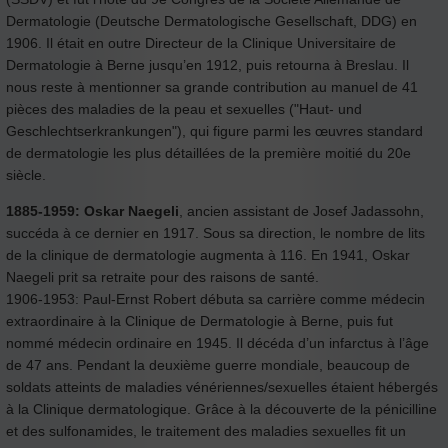
Dermatologie (Deutsche Dermatologische Gesellschaft, DDG) en
1906. Il était en outre Directeur de la Clinique Universitaire de
Dermatologie à Berne jusqu’en 1912, puis retourna à Breslau. Il
nous reste à mentionner sa grande contribution au manuel de 41
pièces des maladies de la peau et sexuelles ("Haut- und
Geschlechtserkrankungen"), qui figure parmi les œuvres standard
de dermatologie les plus détaillées de la première moitié du 20e
siècle.
1885-1959:
Oskar Naegeli
, ancien assistant de Josef Jadassohn,
succéda à ce dernier en 1917. Sous sa direction, le nombre de lits
de la clinique de dermatologie augmenta à 116. En 1941, Oskar
Naegeli prit sa retraite pour des raisons de santé.
1906-1953: Paul-Ernst Robert débuta sa carrière comme médecin
extraordinaire à la Clinique de Dermatologie à Berne, puis fut
nommé médecin ordinaire en 1945. Il décéda d’un infarctus à l’âge
de 47 ans. Pendant la deuxième guerre mondiale, beaucoup de
soldats atteints de maladies vénériennes/sexuelles étaient hébergés
à la Clinique dermatologique. Grâce à la découverte de la pénicilline
et des sulfonamides, le traitement des maladies sexuelles fit un