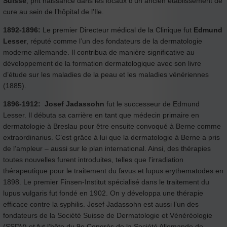
Suisse
, prit naissance dans les locaux d’un ancien établissement de
cure au sein de l’hôpital de l’Ile.
1892-1896:
Le premier Directeur médical de la Clinique fut
Edmund
Lesser
, réputé comme l’un des fondateurs de la dermatologie
moderne allemande. Il contribua de manière significative au
développement de la formation dermatologique avec son livre
d’étude sur les maladies de la peau et les maladies vénériennes
(1885).
1896-1912:
Josef Jadassohn
fut le successeur de Edmund
Lesser. Il débuta sa carrière en tant que médecin primaire en
dermatologie à Breslau pour être ensuite convoqué à Berne comme
extraordinarius. C’est grâce à lui que la dermatologie à Berne a pris
de l’ampleur – aussi sur le plan international. Ainsi, des thérapies
toutes nouvelles furent introduites, telles que l’irradiation
thérapeutique pour le traitement du favus et lupus erythematodes en
1898. Le premier Finsen-Institut spécialisé dans le traitement du
lupus vulgaris fut fondé en 1902. On y développa une thérapie
efficace contre la syphilis. Josef Jadassohn est aussi l’un des
fondateurs de la Société Suisse de Dermatologie et Vénéréologie
(SSDV) et fut l’hôte du 9e Congrès de la Société Allemande de