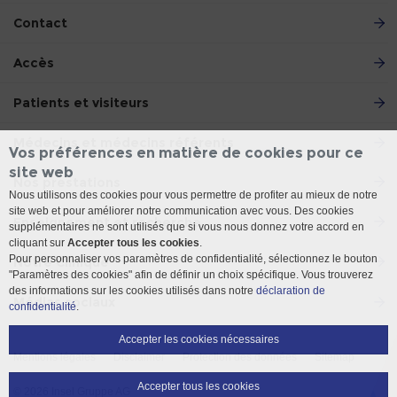
Contact
Accès
Patients et visiteurs
Médecins et médecins référents
Vos préférences en matière de cookies pour ce
site web
Nos prestations
Nous utilisons des cookies pour vous permettre de profiter au mieux de notre
site web et pour améliorer notre communication avec vous. Des cookies
Enseignement et recherche
supplémentaires ne sont utilisés que si vous nous donnez votre accord en
cliquant sur
Accepter tous les cookies
.
Pour personnaliser vos paramètres de confidentialité, sélectionnez le bouton
Notre Clinique
"Paramètres des cookies" afin de définir un choix spécifique. Vous trouverez
des informations sur les cookies utilisés dans notre
déclaration de
Médias sociaux
confidentialité
.
Accepter les cookies nécessaires
Mentions légales
Disclaimer
Protection des données
Sitemap
Accepter tous les cookies
© 2026 Insel Gruppe AG