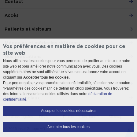
Contact
Accès
Patients et visiteurs
Médecins et médecins référents
Vos préférences en matière de cookies pour ce
site web
Nos prestations
Nous utilisons des cookies pour vous permettre de profiter au mieux de notre
site web et pour améliorer notre communication avec vous. Des cookies
Enseignement et recherche
supplémentaires ne sont utilisés que si vous nous donnez votre accord en
cliquant sur
Accepter tous les cookies
.
Pour personnaliser vos paramètres de confidentialité, sélectionnez le bouton
Notre Clinique
"Paramètres des cookies" afin de définir un choix spécifique. Vous trouverez
des informations sur les cookies utilisés dans notre
déclaration de
Médias sociaux
confidentialité
.
Accepter les cookies nécessaires
Mentions légales
Disclaimer
Protection des données
Sitemap
Accepter tous les cookies
© 2026 Insel Gruppe AG