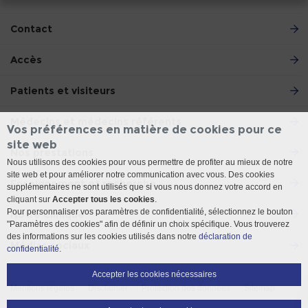
Contact
Accès
Patients et visiteurs
Médecins et médecins référents
Vos préférences en matière de cookies pour ce
site web
Nos prestations
Nous utilisons des cookies pour vous permettre de profiter au mieux de notre
site web et pour améliorer notre communication avec vous. Des cookies
Enseignement et recherche
supplémentaires ne sont utilisés que si vous nous donnez votre accord en
cliquant sur
Accepter tous les cookies
.
Pour personnaliser vos paramètres de confidentialité, sélectionnez le bouton
Notre Clinique
"Paramètres des cookies" afin de définir un choix spécifique. Vous trouverez
des informations sur les cookies utilisés dans notre
déclaration de
Médias sociaux
confidentialité
.
Accepter les cookies nécessaires
Mentions légales
Disclaimer
Protection des données
Sitemap