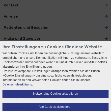
Kontakt
Anreise
Patienten und Besucher
Ärzte und Zuweiser
Ihre Einstellungen zu Cookies für diese Website
Unser Angebot
Wir nutzen Cookies, um Ihnen die bestmögliche Nutzung unserer Website zu
ermöglichen und unsere Kommunikation mit Ihnen zu verbessern. Zusätzliche
Lehre und Forschung
Cookies werden nur verwendet, wenn Sie uns durch Klicken auf
Alle Cookies
akzeptieren
Ihre Einwilligung geben.
Um Ihre Privatsphäre-Einstellungen anzupassen, wählen Sie den Button
Über die Klinik
«Cookie Einstellungen» um eine spezifische Auswahl festzulegen.
Informationen zu den verwendeten Cookies finden Sie in unserer
Social Media
Datenschutzerklärung.
Notwendige Cookies akzeptieren
Impressum
Disclaimer
Datenschutz
Sitemap
Alle Cookies akzeptieren
© 2026 Insel Gruppe AG