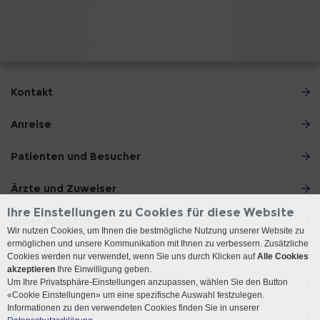
Kontakt
Anreise
Patienten und Besucher
Ärzte und Zuweiser
Ihre Einstellungen zu Cookies für diese Website
Unser Angebot
Wir nutzen Cookies, um Ihnen die bestmögliche Nutzung unserer Website zu
ermöglichen und unsere Kommunikation mit Ihnen zu verbessern. Zusätzliche
Lehre und Forschung
Cookies werden nur verwendet, wenn Sie uns durch Klicken auf
Alle Cookies
akzeptieren
Ihre Einwilligung geben.
Um Ihre Privatsphäre-Einstellungen anzupassen, wählen Sie den Button
Über die Klinik
«Cookie Einstellungen» um eine spezifische Auswahl festzulegen.
Informationen zu den verwendeten Cookies finden Sie in unserer
Social Media