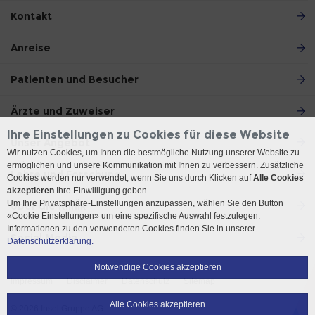
Kontakt
Anreise
Patienten und Besucher
Ärzte und Zuweiser
Ihre Einstellungen zu Cookies für diese Website
Unser Angebot
Wir nutzen Cookies, um Ihnen die bestmögliche Nutzung unserer Website zu
ermöglichen und unsere Kommunikation mit Ihnen zu verbessern. Zusätzliche
Lehre und Forschung
Cookies werden nur verwendet, wenn Sie uns durch Klicken auf
Alle Cookies
akzeptieren
Ihre Einwilligung geben.
Um Ihre Privatsphäre-Einstellungen anzupassen, wählen Sie den Button
Über die Klinik
«Cookie Einstellungen» um eine spezifische Auswahl festzulegen.
Informationen zu den verwendeten Cookies finden Sie in unserer
Social Media
Datenschutzerklärung.
Notwendige Cookies akzeptieren
Impressum
Disclaimer
Datenschutz
Sitemap
Alle Cookies akzeptieren
© 2026 Insel Gruppe AG