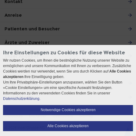
Kontakt
Anreise
Patienten und Besucher
Ärzte und Zuweiser
Ihre Einstellungen zu Cookies für diese Website
Unser Angebot
Wir nutzen Cookies, um Ihnen die bestmögliche Nutzung unserer Website zu
ermöglichen und unsere Kommunikation mit Ihnen zu verbessern. Zusätzliche
Lehre und Forschung
Cookies werden nur verwendet, wenn Sie uns durch Klicken auf
Alle Cookies
akzeptieren
Ihre Einwilligung geben.
Um Ihre Privatsphäre-Einstellungen anzupassen, wählen Sie den Button
Über die Klinik
«Cookie Einstellungen» um eine spezifische Auswahl festzulegen.
Informationen zu den verwendeten Cookies finden Sie in unserer
Social Media
Datenschutzerklärung.
Notwendige Cookies akzeptieren
Impressum
Disclaimer
Datenschutz
Sitemap
Alle Cookies akzeptieren
© 2026 Insel Gruppe AG