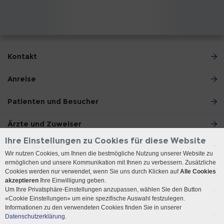
Kontakt
Anreise
Patienten und Besucher
Ärzte und Zuweiser
Ihre Einstellungen zu Cookies für diese Website
Unser Angebot
Wir nutzen Cookies, um Ihnen die bestmögliche Nutzung unserer Website zu
ermöglichen und unsere Kommunikation mit Ihnen zu verbessern. Zusätzliche
Lehre und Forschung
Cookies werden nur verwendet, wenn Sie uns durch Klicken auf
Alle Cookies
akzeptieren
Ihre Einwilligung geben.
Um Ihre Privatsphäre-Einstellungen anzupassen, wählen Sie den Button
Über die Klinik
«Cookie Einstellungen» um eine spezifische Auswahl festzulegen.
Informationen zu den verwendeten Cookies finden Sie in unserer
Social Media
Datenschutzerklärung.