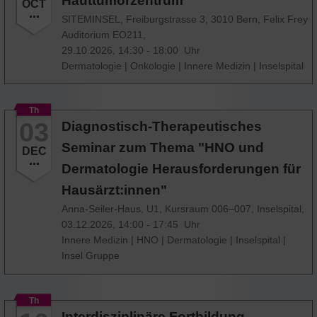
Hauttumorzentrum
OCT
SITEMINSEL, Freiburgstrasse 3, 3010 Bern, Felix Frey
Auditorium EO211,
29.10.2026, 14:30 - 18:00 Uhr
Dermatologie
|
Onkologie
|
Innere Medizin
|
Inselspital
Th
03
Diagnostisch-Therapeutisches
Seminar zum Thema "HNO und
DEC
Dermatologie Herausforderungen für
Hausärzt:innen"
Anna-Seiler-Haus, U1, Kursraum 006–007, Inselspital,
03.12.2026, 14:00 - 17:45 Uhr
Innere Medizin
|
HNO
|
Dermatologie
|
Inselspital
|
Insel Gruppe
Th
Interdisziplinäre Fortbildung