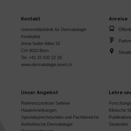
Kontakt
Anreise
Universitätsklinik für Dermatologie
Öffent
Inselspital
Parkmö
Anna-Seiler-Allee 33
CH-3010 Bern
Situat
Tel. +41 31 632 22 18
www.dermatologie.insel.ch
Unser Angebot
Lehre un
Referenzzentrum Seltene
Forschung
Hauterkrankungen
Klinische S
Spezialsprechstunden und Fachbereiche
Publikation
Ästhethische Dermatologie
Studenten