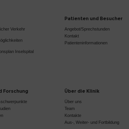
Patienten und Besucher
licher Verkehr
Angebot/Sprechstunden
Kontakt
glichkeiten
Patienteninformationen
ionsplan Inselspital
d Forschung
Über die Klinik
sschwerpunkte
Über uns
tudien
Team
en
Kontakte
Aus-, Weiter- und Fortbildung