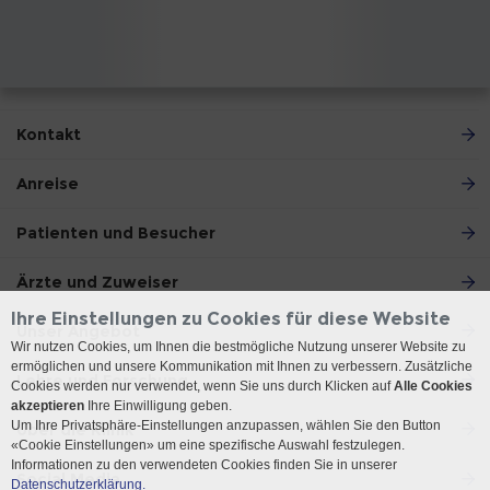
Kontakt
Anreise
Patienten und Besucher
Ärzte und Zuweiser
Ihre Einstellungen zu Cookies für diese Website
Unser Angebot
Wir nutzen Cookies, um Ihnen die bestmögliche Nutzung unserer Website zu
ermöglichen und unsere Kommunikation mit Ihnen zu verbessern. Zusätzliche
Lehre und Forschung
Cookies werden nur verwendet, wenn Sie uns durch Klicken auf
Alle Cookies
akzeptieren
Ihre Einwilligung geben.
Um Ihre Privatsphäre-Einstellungen anzupassen, wählen Sie den Button
Über die Klinik
«Cookie Einstellungen» um eine spezifische Auswahl festzulegen.
Informationen zu den verwendeten Cookies finden Sie in unserer
Social Media
Datenschutzerklärung.