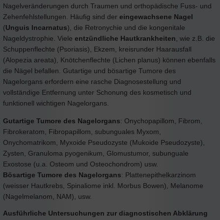
Nagelveränderungen durch Traumen und orthopädische Fuss- und
Zehenfehlstellungen. Häufig sind der
eingewachsene Nagel
(
Unguis
Incarnatus
), die Retronychie und die kongenitale
Nageldystrophie. Viele
entzündliche Hautkrankheiten
, wie z.B. die
Schuppenflechte (Psoriasis), Ekzem, kreisrunder Haarausfall
(Alopezia areata), Knötchenflechte (Lichen planus) können ebenfalls
die Nägel befallen. Gutartige und bösartige Tumore des
Nagelorgans erfordern eine rasche Diagnosestellung und
vollständige Entfernung unter Schonung des kosmetisch und
funktionell wichtigen Nagelorgans.
Gutartige Tumore des Nagelorgans
: Onychopapillom, Fibrom,
Fibrokeratom, Fibropapillom, subunguales Myxom,
Onychomatrikom, Myxoide Pseudozyste (Mukoide Pseudozyste),
Zysten, Granuloma pyogenikum, Glomustumor, subunguale
Exostose (u.a. Osteom und Osteochondrom) usw.
Bösartige Tumore des Nagelorgans
: Plattenepithelkarzinom
(weisser Hautkrebs, Spinaliome inkl. Morbus Bowen), Melanome
(Nagelmelanom, NAM), usw.
Ausführliche Untersuchungen zur diagnostischen Abklärung