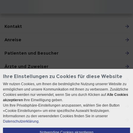
Kontakt
Anreise
Patienten und Besucher
Ärzte und Zuweiser
Ihre Einstellungen zu Cookies für diese Website
Unser Angebot
Wir nutzen Cookies, um Ihnen die bestmögliche Nutzung unserer Website zu
ermöglichen und unsere Kommunikation mit Ihnen zu verbessern. Zusätzliche
Lehre und Forschung
Cookies werden nur verwendet, wenn Sie uns durch Klicken auf
Alle Cookies
akzeptieren
Ihre Einwilligung geben.
Um Ihre Privatsphäre-Einstellungen anzupassen, wählen Sie den Button
Über die Klinik
«Cookie Einstellungen» um eine spezifische Auswahl festzulegen.
Informationen zu den verwendeten Cookies finden Sie in unserer
Social Media
Datenschutzerklärung.
Notwendige Cookies akzeptieren