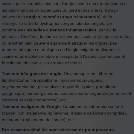
suivies par les modifications de l’ongle suite à des traumatismes et
les déformations orthopédiques du pied et des orteils. Il s’agit
souvent des
ongles incarnés
(
unguis
incarnatus
), de la
rétronychie et de la dystrophie congénitale des ongles. De
nombreuses
maladies cutanées inflammatoires
, par ex. le
psoriasis, l’eczéma, la chute de cheveux circulaire (alopécie areata)
ou le lichen plan peuvent également attaquer les ongles. Les
tumeurs bénignes et malignes de l’ongle exigent un diagnostic
rapide et une ablation totale en respectant l’aspect cosmétique et
fonctionnel de l’ongle, un organe essentiel.
Tumeurs bénignes de l’ongle
: Onychopapillome, fibrome,
fibrokératome, fibropapillome, myxome sous-unguéal,
onychomatricome, pseudokyste myxoïde, kystes, granulome
pyogénique, tumeur glomique, exostose sous-unguéale (notamment
ostéome et ostéochondrome), etc.
Tumeurs malignes de l’ongle
: Carcinome épidermoïde cutané
(cancer non mélanome, spinaliome, maladie de Bowen comprise),
mélanome (mélanome de l’ongle), etc.
Des examens détaillés sont nécessaires pour poser un