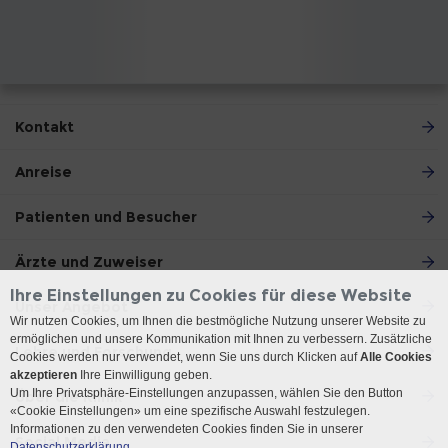
Kontakt
Anreise
Patienten und Besucher
Ärzte und Zuweiser
Ihre Einstellungen zu Cookies für diese Website
Unser Angebot
Wir nutzen Cookies, um Ihnen die bestmögliche Nutzung unserer Website zu
ermöglichen und unsere Kommunikation mit Ihnen zu verbessern. Zusätzliche
Lehre und Forschung
Cookies werden nur verwendet, wenn Sie uns durch Klicken auf
Alle Cookies
akzeptieren
Ihre Einwilligung geben.
Um Ihre Privatsphäre-Einstellungen anzupassen, wählen Sie den Button
Über die Klinik
«Cookie Einstellungen» um eine spezifische Auswahl festzulegen.
Informationen zu den verwendeten Cookies finden Sie in unserer
Social Media
Datenschutzerklärung.