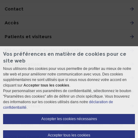
Contact
Accès
Patients et visiteurs
Médecins et médecins référents
Vos préférences en matière de cookies pour ce
site web
Nos prestations
Nous utilisons des cookies pour vous permettre de profiter au mieux de notre
site web et pour améliorer notre communication avec vous. Des cookies
Enseignement et recherche
supplémentaires ne sont utilisés que si vous nous donnez votre accord en
cliquant sur
Accepter tous les cookies
.
Pour personnaliser vos paramètres de confidentialité, sélectionnez le bouton
Notre Clinique
"Paramètres des cookies" afin de définir un choix spécifique. Vous trouverez
des informations sur les cookies utilisés dans notre
déclaration de
Médias sociaux
confidentialité
.
Accepter les cookies nécessaires
Mentions légales
Disclaimer
Protection des données
Sitemap
Accepter tous les cookies
© 2026 Insel Gruppe AG