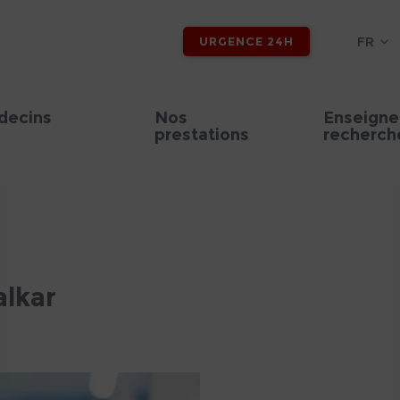
FR
URGENCE 24H
decins
Nos
Enseigne
prestations
recherch
alkar