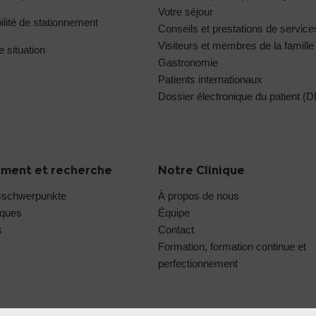
Votre séjour
ilité de stationnement
Conseils et prestations de service
Visiteurs et membres de la famille
e situation
Gastronomie
Patients internationaux
Dossier électronique du patient (
ment et recherche
Notre Clinique
sschwerpunkte
À propos de nous
iques
Équipe
s
Contact
Formation, formation continue et
perfectionnement