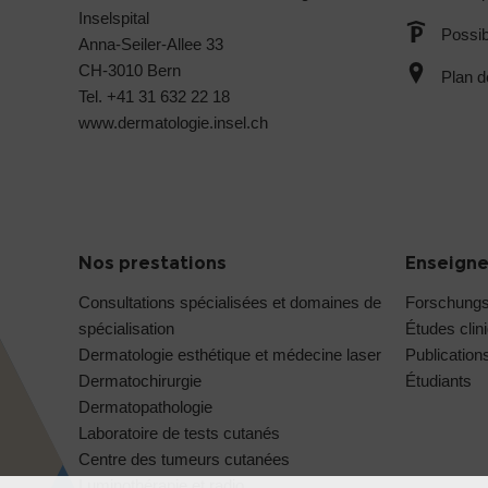
Inselspital
Possib
Anna-Seiler-Allee 33
CH-3010 Bern
Plan d
Tel. +41 31 632 22 18
www.dermatologie.insel.ch
Nos prestations
Enseigne
Consultations spécialisées et domaines de
Forschung
spécialisation
Études clin
Dermatologie esthétique et médecine laser
Publication
Dermatochirurgie
Étudiants
Dermatopathologie
Laboratoire de tests cutanés
Centre des tumeurs cutanées
Luminothérapie et radio