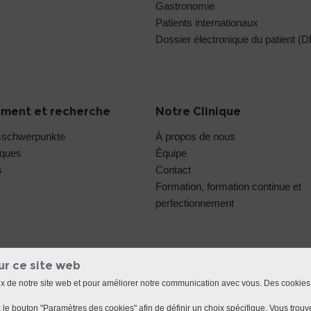
Gastronomie
Patients internationaux
Dossier électronique du patient (
ment et recherche
Notre Clinique
sschwerpunkte
À propos de nous
iques
Équipe
s
Contact
Formation, formation continue et
perfectionnement
ur ce site web
ux de notre site web et pour améliorer notre communication avec vous. Des cookies
le bouton "Paramètres des cookies" afin de définir un choix spécifique. Vous trouve