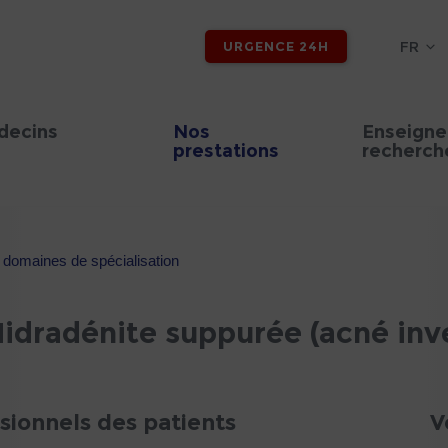
FR
URGENCE 24H
decins
Nos
Enseigne
prestations
recherch
t domaines de spécialisation
Hidradénite suppurée (acné inv
ssionnels des patients
V