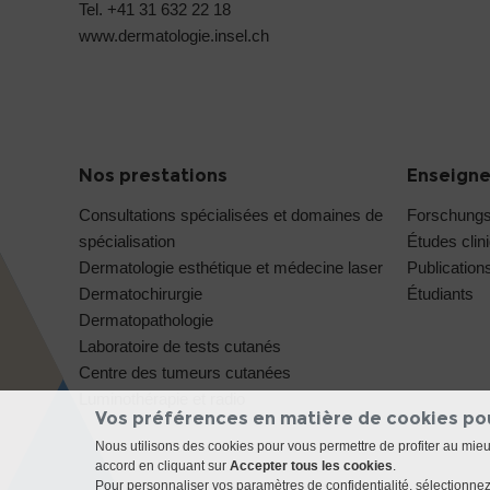
Tel. +41 31 632 22 18
www.dermatologie.insel.ch
Nos prestations
Enseigne
Consultations spécialisées et domaines de
Forschung
spécialisation
Études clin
Dermatologie esthétique et médecine laser
Publication
Dermatochirurgie
Étudiants
Dermatopathologie
Laboratoire de tests cutanés
Centre des tumeurs cutanées
Luminothérapie et radio
Vos préférences en matière de cookies po
Nous utilisons des cookies pour vous permettre de profiter au mie
accord en cliquant sur
Accepter tous les cookies
.
Pour personnaliser vos paramètres de confidentialité, sélectionnez 