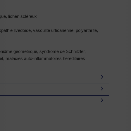
que, lichen scléreux
athie livédoïde, vasculite urticarienne, polyarthrite,
nidme géométrique, syndrome de Schnitzler,
et, maladies auto-inflammatoires héréditaires