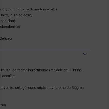
us érythémateux, la dermatomyosite)
aire, la sarcoïdose)
chen plan)
sclérodermie)
 Behçet)
lleuse, dermatite herpétiforme (maladie de Duhring-
e acquise,
omyosite, collagénoses mixtes, syndrome de Sjögren
ires