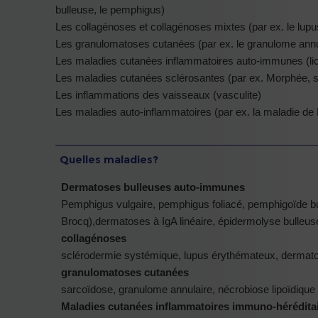
bulleuse, le pemphigus)
Les collagénoses et collagénoses mixtes (par ex. le lup
Les granulomatoses cutanées (par ex. le granulome annul
Les maladies cutanées inflammatoires auto-immunes (li
Les maladies cutanées sclérosantes (par ex. Morphée, 
Les inflammations des vaisseaux (vasculite)
Les maladies auto-inflammatoires (par ex. la maladie de
Quelles maladies?
Dermatoses bulleuses auto-immunes
Pemphigus vulgaire, pemphigus foliacé, pemphigoïde bu
Brocq),dermatoses à IgA linéaire, épidermolyse bulleus
collagénoses
sclérodermie systémique, lupus érythémateux, dermat
granulomatoses cutanées
sarcoïdose, granulome annulaire, nécrobiose lipoïdique
Maladies cutanées inflammatoires immuno-hérédita