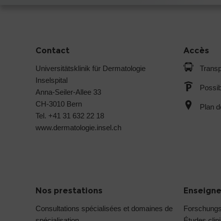
Contact
Accès
Universitätsklinik für Dermatologie
Transp
Inselspital
Possib
Anna-Seiler-Allee 33
CH-3010 Bern
Plan d
Tel. +41 31 632 22 18
www.dermatologie.insel.ch
Nos prestations
Enseigne
Consultations spécialisées et domaines de
Forschung
spécialisation
Études clin