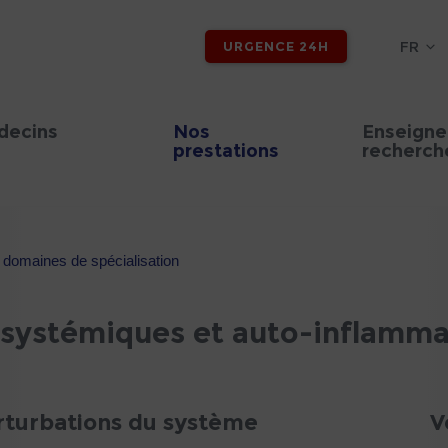
FR
URGENCE 24H
decins
Nos
Enseigne
prestations
recherch
t domaines de spécialisation
systémiques et auto-inflamma
rturbations du système
V