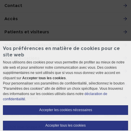
Contact
Accès
Patients et visiteurs
Médecins et médecins référents
Vos préférences en matière de cookies pour ce
site web
Nos prestations
Nous utilisons des cookies pour vous permettre de profiter au mieux de notre
site web et pour améliorer notre communication avec vous. Des cookies
Enseignement et recherche
supplémentaires ne sont utilisés que si vous nous donnez votre accord en
cliquant sur
Accepter tous les cookies
.
Pour personnaliser vos paramètres de confidentialité, sélectionnez le bouton
Notre Clinique
"Paramètres des cookies" afin de définir un choix spécifique. Vous trouverez
des informations sur les cookies utilisés dans notre
déclaration de
Médias sociaux
confidentialité
.
Accepter les cookies nécessaires
Mentions légales
Disclaimer
Protection des données
Sitemap
Accepter tous les cookies
© 2026 Insel Gruppe AG