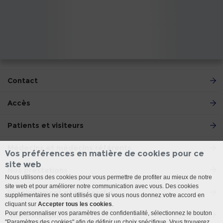
Contact
Accès
Patients et visiteurs
Médecins et médecins référents
Vos préférences en matière de cookies pour ce
site web
Nos prestations
Nous utilisons des cookies pour vous permettre de profiter au mieux de notre
site web et pour améliorer notre communication avec vous. Des cookies
Enseignement et recherche
supplémentaires ne sont utilisés que si vous nous donnez votre accord en
cliquant sur
Accepter tous les cookies
.
Pour personnaliser vos paramètres de confidentialité, sélectionnez le bouton
Notre Clinique
"Paramètres des cookies" afin de définir un choix spécifique. Vous trouverez